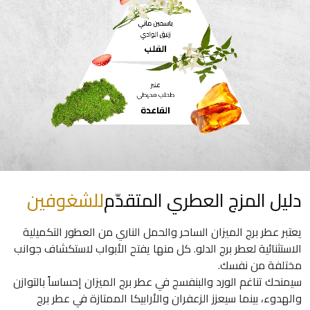
دليل المزج العطري المتقدّم
للشغوفين
يعتبر عطر برج الميزان الساحر والحمل الناري من العطور التكميلية
الاستثنائية لعطر برج الدلو. كل منها يفتح الأبواب لاستكشاف جوانب
مختلفة من نفسك.
سيمنحك تناغم الورد والبنفسج في عطر برج الميزان إحساساً بالتوازن
والهدوء، بينما سيعزز الزعفران والأرابيكا الممتازة في عطر برج