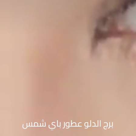
برج الدلو عطور باي شمس