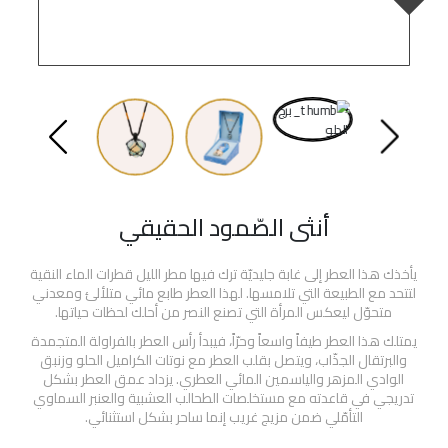
أنثى الصّمود الحقيقي
يأخذك هذا العطر إلى غابة جليديّة ترك فيها مطر الليل قطرات الماء النقية
لتتحد مع الطبيعة التي تلامسها. لهذا العطر طابع مائي متلألئ ومعدني
متحوّل ليعكس المرأة التي تصنع النصر من أحلك لحظات حياتها.
يمتلك هذا العطر طيفاً واسعاً وحرّاً، فيبدأ رأس العطر بالفراولة المتجمدة
والبرتقال الجذّاب، ويتصل بقلب العطر مع نوتات الكراميل الحلو وزنبق
الوادي المزهر والياسمين المائي العطري. يزداد عمق العطر بشكل
تدريجي في قاعدته مع مستخلصات الطحالب العشبية والعنبر السماوي
التأمّلي ضمن مزيج غريب إنما ساحر بشكل استثنائي.